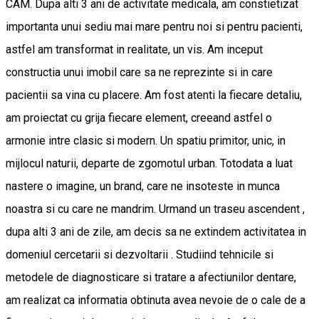
CAM. Dupa alti 3 ani de activitate medicala, am constietizat
importanta unui sediu mai mare pentru noi si pentru pacienti,
astfel am transformat in realitate, un vis. Am inceput
constructia unui imobil care sa ne reprezinte si in care
pacientii sa vina cu placere. Am fost atenti la fiecare detaliu,
am proiectat cu grija fiecare element, creeand astfel o
armonie intre clasic si modern. Un spatiu primitor, unic, in
mijlocul naturii, departe de zgomotul urban. Totodata a luat
nastere o imagine, un brand, care ne insoteste in munca
noastra si cu care ne mandrim. Urmand un traseu ascendent ,
dupa alti 3 ani de zile, am decis sa ne extindem activitatea in
domeniul cercetarii si dezvoltarii . Studiind tehnicile si
metodele de diagnosticare si tratare a afectiunilor dentare,
am realizat ca informatia obtinuta avea nevoie de o cale de a