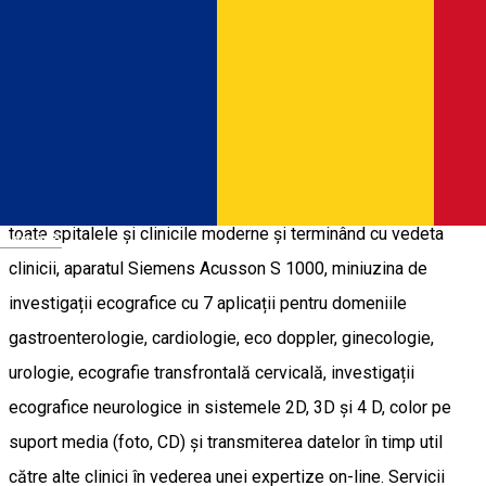
loc foarte accesibil, în spatele Primăriei Târgoviște, desupra
farmaciei NON STOP, Hyperici Farm (acesta fiind unul din
avantajele clinicii), clinica este dotată cu toate cerințele și are
toate standardele marilor clinici din centrele universitare.
Vizitând-o, prima impresie pe care o lasă este aceea a unei
clinici de lux. Începând cu programul de recepție utilizat în
toate spitalele și clinicile moderne și terminând cu vedeta
Română
clinicii, aparatul Siemens Acusson S 1000, miniuzina de
investigații ecografice cu 7 aplicații pentru domeniile
gastroenterologie, cardiologie, eco doppler, ginecologie,
urologie, ecografie transfrontală cervicală, investigații
ecografice neurologice in sistemele 2D, 3D și 4 D, color pe
suport media (foto, CD) și transmiterea datelor în timp util
către alte clinici în vederea unei expertize on-line. Servicii