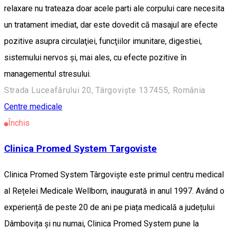
relaxare nu trateaza doar acele parti ale corpului care necesita
un tratament imediat, dar este dovedit că masajul are efecte
pozitive asupra circulaţiei, funcţiilor imunitare, digestiei,
sistemului nervos şi, mai ales, cu efecte pozitive în
managementul stresului.
Strada Luceafărului 20, Târgoviște 137455, România
Centre medicale
Închis
Clinica Promed System Targoviste
Clinica Promed System Târgoviște este primul centru medical
al Rețelei Medicale Wellborn, inaugurată in anul 1997. Având o
experiență de peste 20 de ani pe piața medicală a județului
Dâmbovița și nu numai, Clinica Promed System pune la