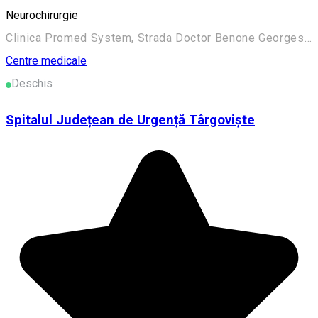
Neurochirurgie
Clinica Promed System, Strada Doctor Benone Georgescu, Târgoviște, România
Centre medicale
Deschis
Spitalul Județean de Urgență Târgoviște