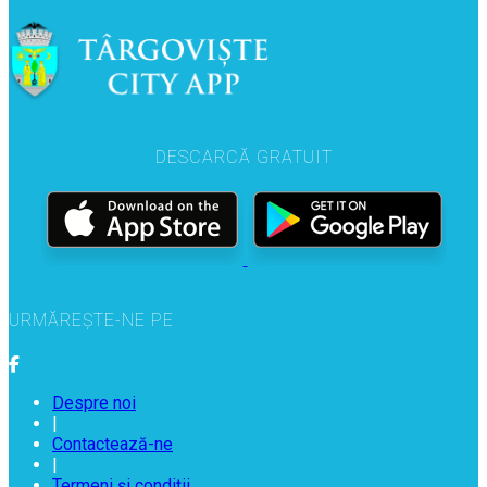
DESCARCĂ GRATUIT
URMĂREȘTE-NE PE
Despre noi
|
Contactează-ne
|
Termeni și condiții