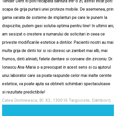
Tender Dent iti poti recapata dantura intr-o zi, astfel incat poti
scapa de grija purtarii unei proteze mobile. De asemenea, prin
gama variata de sisteme de implanturi pe care le punem la
dispozitie, putem gasi solutia optima pentru tine! In ultimii ani,
am sesizat o crestere a numarului de solicitari in ceea ce
priveste modificarile estetice a dintilor. Pacientii nostri au mai
multa grija de dintii lor si isi doresc un zambet mai alb, mai
frumos, dinti aliniati, fatete dentare si coroane din zirconiu. Dr.
Ionascu Ana-Maria s-a preocupat in acest sens si cu ajutorul
unui laborator care sa poata raspunde celor mai inalte cerinte
estetice, va poate ajuta sa obtineti schimbari spectaculoase
si rezultate predictibile!
Calea Domneasca, Bl. X2, 130016 Targoviste, Dâmbovița, Romania