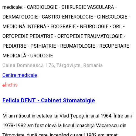
medicale: - CARDIOLOGIE - CHIRURGIE VASCULARĂ -
DERMATOLOGIE - GASTRO-ENTEROLOGIE - GINECOLOGIE -
MEDICINĂ INTERNĂ - ECOGRAFIE - NEUROLOGIE - ORL -
ORTOPEDIE PEDIATRIE - ORTOPEDIE TRAUMATOLOGIE -
PEDIATRIE - PSIHIATRIE - REUMATOLOGIE - RECUPERARE
MEDICALĂ - UROLOGIE
Calea Domnească 176, Târgoviște, Romania
Centre medicale
Închis
Felicia DENT - Cabinet Stomatolgie
M-am născut în cetatea lui Vlad Țepeș, în anul 1964. Între anii
1978-1982 am fost elevă la liceul Ienachiță Văcărescu din
Târgoviște, după care, începând cu anul 1982 am urmat