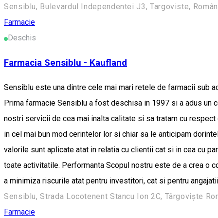
Sensiblu, Bulevardul Independentei J3, Targoviste, Român
Farmacie
Deschis
Farmacia Sensiblu - Kaufland
Sensiblu este una dintre cele mai mari retele de farmacii sub ac
Prima farmacie Sensiblu a fost deschisa in 1997 si a adus un co
nostri servicii de cea mai inalta calitate si sa tratam cu respec
in cel mai bun mod cerintelor lor si chiar sa le anticipam dorint
valorile sunt aplicate atat in relatia cu clientii cat si in cea cu
toate activitatile. Performanta Scopul nostru este de a crea o 
a minimiza riscurile atat pentru investitori, cat si pentru angajatii
Sensiblu, Strada Locotenent Stancu Ion 2C, Târgoviște Ro
Farmacie