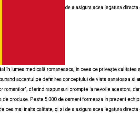
 cea mai inalta calitate, ci si de a asigura acea legatura directa
ște
al în lumea medicală romaneasca, în ceea ce priveşte calitatea şi
, punand accentul pe definirea conceptului de viata sanatoasa si 
uror romanilor”, oferind raspunsuri prompte la nevoile acestora, dar
ga de produse. Peste 5.000 de oameni formeaza in prezent echipa 
 cea mai inalta calitate, ci si de a asigura acea legatura directa