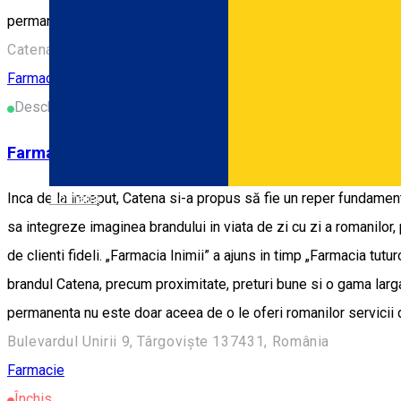
permanenta nu este doar aceea de o le oferi romanilor servicii de
Catena, Bloc 12, Parter, Bulevardul Independenței, Târgovi
Farmacie
Deschis
Farmacia Catena - Bd. Unirii
Inca de la inceput, Catena si-a propus să fie un reper fundament
Română
sa integreze imaginea brandului in viata de zi cu zi a romanilor
de clienti fideli. „Farmacia Inimii” a ajuns in timp „Farmacia tut
brandul Catena, precum proximitate, preturi bune si o gama lar
permanenta nu este doar aceea de o le oferi romanilor servicii de
Bulevardul Unirii 9, Târgoviște 137431, România
Farmacie
Închis