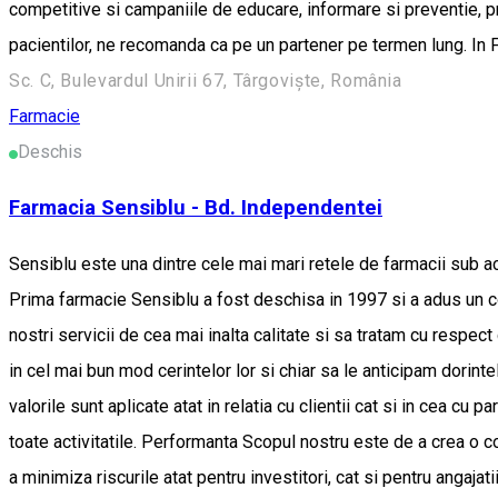
competitive si campaniile de educare, informare si preventie, p
pacientilor, ne recomanda ca pe un partener pe termen lung. In F
Sc. C, Bulevardul Unirii 67, Târgoviște, România
Farmacie
Deschis
Farmacia Sensiblu - Bd. Independentei
Sensiblu este una dintre cele mai mari retele de farmacii sub ac
Prima farmacie Sensiblu a fost deschisa in 1997 si a adus un co
nostri servicii de cea mai inalta calitate si sa tratam cu respec
in cel mai bun mod cerintelor lor si chiar sa le anticipam dorint
valorile sunt aplicate atat in relatia cu clientii cat si in cea cu
toate activitatile. Performanta Scopul nostru este de a crea o 
a minimiza riscurile atat pentru investitori, cat si pentru angajatii