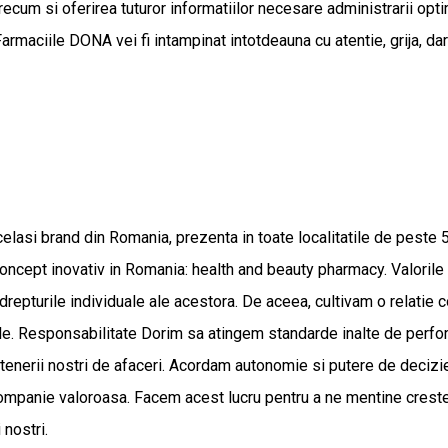
recum si oferirea tuturor informatiilor necesare administrarii opt
armaciile DONA vei fi intampinat intotdeauna cu atentie, grija, da
elasi brand din Romania, prezenta in toate localitatile de peste 
ncept inovativ in Romania: health and beauty pharmacy. Valorile n
t drepturile individuale ale acestora. De aceea, cultivam o relatie
ele. Responsabilitate Dorim sa atingem standarde inalte de performa
 partenerii nostri de afaceri. Acordam autonomie si putere de decizie
companie valoroasa. Facem acest lucru pentru a ne mentine crester
 nostri.