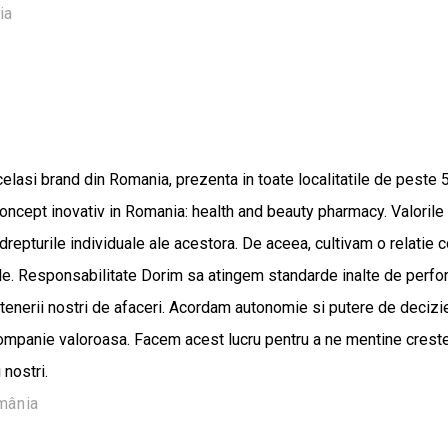
ia
elasi brand din Romania, prezenta in toate localitatile de peste 
ncept inovativ in Romania: health and beauty pharmacy. Valorile n
t drepturile individuale ale acestora. De aceea, cultivam o relatie
ele. Responsabilitate Dorim sa atingem standarde inalte de performa
 partenerii nostri de afaceri. Acordam autonomie si putere de decizie
companie valoroasa. Facem acest lucru pentru a ne mentine crester
 nostri.
mânia