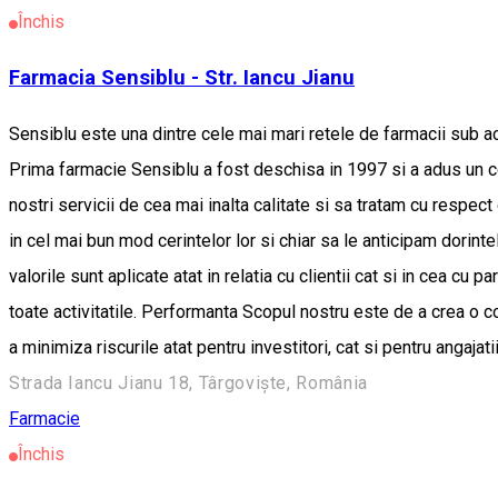
Închis
Farmacia Sensiblu - Str. Iancu Jianu
Sensiblu este una dintre cele mai mari retele de farmacii sub ac
Prima farmacie Sensiblu a fost deschisa in 1997 si a adus un co
nostri servicii de cea mai inalta calitate si sa tratam cu respec
in cel mai bun mod cerintelor lor si chiar sa le anticipam dorint
valorile sunt aplicate atat in relatia cu clientii cat si in cea cu
toate activitatile. Performanta Scopul nostru este de a crea o 
a minimiza riscurile atat pentru investitori, cat si pentru angajatii
Strada Iancu Jianu 18, Târgoviște, România
Farmacie
Închis