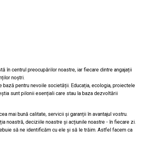
ă în centrul preocupărilor noastre, iar fiecare dintre angajații
ților noștri.
e bază pentru nevoile societății. Educația, ecologia, proiectele
tia sunt pilonii esențiali care stau la baza dezvoltării
mai bună calitate, servicii și garanții în avantajul vostru.
noastră, deciziile noastre și acțiunile noastre - în fiecare zi.
ebuie să ne identificăm cu ele și să le trăim. Astfel facem ca