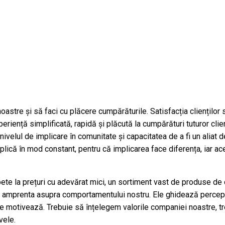
astre și să faci cu plăcere cumpărăturile. Satisfacția clienților st
periență simplificată, rapidă și plăcută la cumpărături tuturor clien
ivelul de implicare în comunitate și capacitatea de a fi un aliat d
lică în mod constant, pentru că implicarea face diferența, iar aceș
 la prețuri cu adevărat mici, un sortiment vast de produse de cea 
n amprenta asupra comportamentului nostru. Ele ghidează percepția 
 ne motivează. Trebuie să înțelegem valorile companiei noastre, tr
vele.