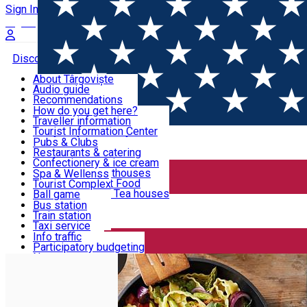
Sign In
Sign Up Free
Discover Târgoviște
About Târgoviște
Audio guide
Useful information!
Recommendations
Parks & Zoo
How do you get here?
Church & monasteries
Traveller information
Accommodation & Food
Art & culture
Tourist Information Center
Event organizers
Useful information for locals
Pubs & Clubs
Legends and stories
Community
Restaurants & catering
Activities
Târgoviște in pictures
Confectionery & ice cream
Hotels and guesthouses
Spa & Wellenss
Pizzerias & Fast Food
Tourist Complex
Transportation & Parking
Coffee places & Tea houses
Ball game
Swimming
Bus station
Sport clubs
Train station
We keep you informed!
Playgrounds
Taxi service
Rent a car
Info traffic
Home
Supermarkets
Kaufland - Centrum
Car wash
Participatory budgeting
Parking places
News
Events