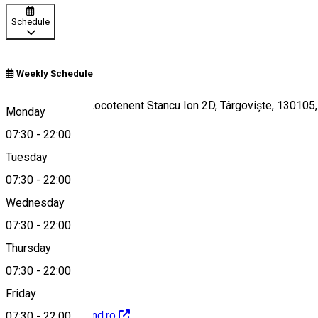
Schedule
Weekly Schedule
Kaufland, Strada Locotenent Stancu Ion 2D, Târgoviște, 130105
Monday
07:30
-
22:00
Tuesday
Map
07:30
-
22:00
Wednesday
07:30
-
22:00
0800080888
Thursday
07:30
-
22:00
Friday
http://www.kaufland.ro
07:30
-
22:00