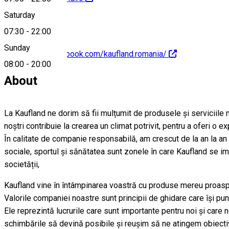
Saturday
07:30
-
22:00
Sunday
https://www.facebook.com/kaufland.romania/
08:00
-
20:00
About
La Kaufland ne dorim să fii mulțumit de produsele și serviciile no
noștri contribuie la crearea un climat potrivit, pentru a oferi o ex
În calitate de companie responsabilă, am crescut de la an la an n
sociale, sportul și sănătatea sunt zonele în care Kaufland se imp
societății,
Kaufland vine în întâmpinarea voastră cu produse mereu proaspete
Valorile companiei noastre sunt principii de ghidare care își pu
Ele reprezintă lucrurile care sunt importante pentru noi și care
schimbările să devină posibile și reușim să ne atingem obiecti