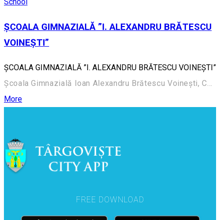
School
ȘCOALA GIMNAZIALĂ ”I. ALEXANDRU BRĂTESCU
VOINEȘTI”
ȘCOALA GIMNAZIALĂ ”I. ALEXANDRU BRĂTESCU VOINEȘTI”
Școala Gimnazială Ioan Alexandru Brătescu Voinești, Calea Domnească 252
More
FREE DOWNLOAD