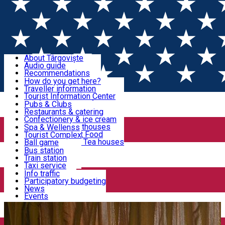
Sign In
Sign Up Free
Discover Târgoviște
About Târgoviște
Audio guide
Useful information!
Recommendations
Parks & Zoo
How do you get here?
Church & monasteries
Traveller information
Accommodation & Food
Art & culture
Tourist Information Center
Event organizers
Useful information for locals
Pubs & Clubs
Legends and stories
Community
Restaurants & catering
Activities
Târgoviște in pictures
Confectionery & ice cream
Hotels and guesthouses
Spa & Wellenss
Pizzerias & Fast Food
Tourist Complex
Transportation & Parking
Coffee places & Tea houses
Ball game
Swimming
Bus station
Sport clubs
Train station
We keep you informed!
Playgrounds
Taxi service
Rent a car
Info traffic
Home
School
ȘCOALA GIMNAZIALĂ ”MATEI
Car wash
Participatory budgeting
Parking places
News
BASARAB”
Events