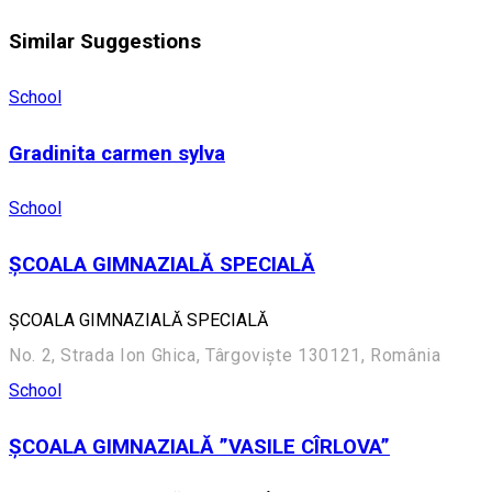
Similar Suggestions
School
Gradinita carmen sylva
School
ȘCOALA GIMNAZIALĂ SPECIALĂ
ȘCOALA GIMNAZIALĂ SPECIALĂ
No. 2, Strada Ion Ghica, Târgoviște 130121, România
School
ȘCOALA GIMNAZIALĂ ”VASILE CÎRLOVA”