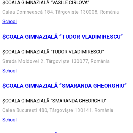
ȘCOALA GIMNAZIALĂ ”VASILE CÎRLOVA”
Calea Domnească 184, Târgoviște 130008, România
School
ȘCOALA GIMNAZIALĂ ”TUDOR VLADIMIRESCU”
ȘCOALA GIMNAZIALĂ ”TUDOR VLADIMIRESCU”
Strada Moldovei 2, Târgoviște 130077, România
School
ȘCOALA GIMNAZIALĂ ”SMARANDA GHEORGHIU”
ȘCOALA GIMNAZIALĂ ”SMARANDA GHEORGHIU”
Calea București 480, Târgoviște 130141, România
School