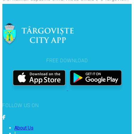
FREE DOWNLOAD
FOLLOW US ON
About Us
|