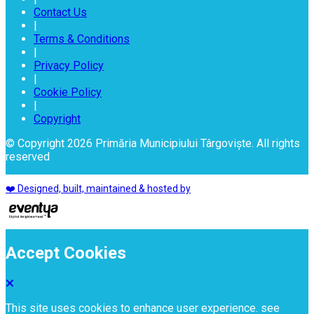
Contact Us
|
Terms & Conditions
|
Privacy Policy
|
Cookie Policy
|
Copyright
© Copyright 2026 Primăria Municipiului Târgoviște. All rights
reserved
❤️ Designed, built, maintained & hosted by
Accept Cookies
This site uses cookies to enhance user experience. see