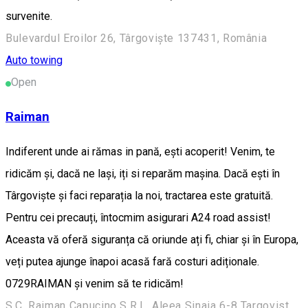
survenite.
Bulevardul Eroilor 26, Târgoviște 137431, România
Auto towing
Open
Raiman
Indiferent unde ai rămas in pană, ești acoperit! Venim, te
ridicăm și, dacă ne lași, iți si reparăm mașina. Dacă ești în
Târgoviște și faci reparația la noi, tractarea este gratuită.
Pentru cei precauți, întocmim asigurari A24 road assist!
Aceasta vă oferă siguranța că oriunde ați fi, chiar și în Europa,
veți putea ajunge înapoi acasă fară costuri adiționale.
0729RAIMAN și venim să te ridicăm!
S.C. Raiman Capucino S.R.L. Aleea Sinaia 6-8 Targoviste, Dambovita