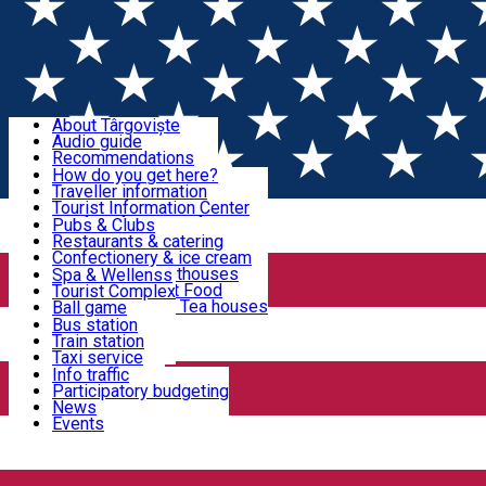
Sign In
Sign Up Free
Discover Târgoviște
About Târgoviște
Audio guide
Useful information!
Recommendations
Parks & Zoo
How do you get here?
Church & monasteries
Traveller information
Accommodation & Food
Art & culture
Tourist Information Center
Event organizers
Useful information for locals
Pubs & Clubs
Legends and stories
Community
Restaurants & catering
Activities
Târgoviște in pictures
Confectionery & ice cream
Hotels and guesthouses
Spa & Wellenss
Pizzerias & Fast Food
Tourist Complex
Transportation & Parking
Coffee places & Tea houses
Ball game
Swimming
Bus station
Sport clubs
Train station
We keep you informed!
Playgrounds
Taxi service
Rent a car
Info traffic
Home
Auto towing
Car wash
Participatory budgeting
Parking places
News
Events
Auto towing