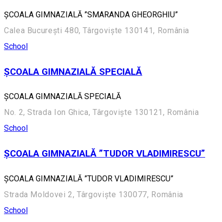
ȘCOALA GIMNAZIALĂ ”SMARANDA GHEORGHIU”
Calea București 480, Târgoviște 130141, România
School
ȘCOALA GIMNAZIALĂ SPECIALĂ
ȘCOALA GIMNAZIALĂ SPECIALĂ
No. 2, Strada Ion Ghica, Târgoviște 130121, România
School
ȘCOALA GIMNAZIALĂ ”TUDOR VLADIMIRESCU”
ȘCOALA GIMNAZIALĂ ”TUDOR VLADIMIRESCU”
Strada Moldovei 2, Târgoviște 130077, România
School