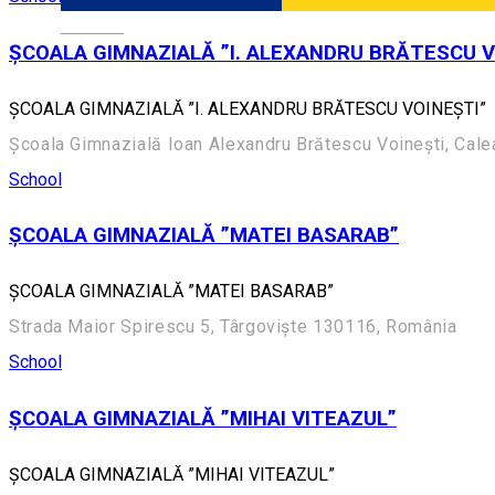
Română
ȘCOALA GIMNAZIALĂ ”I. ALEXANDRU BRĂTESCU V
ȘCOALA GIMNAZIALĂ ”I. ALEXANDRU BRĂTESCU VOINEȘTI”
Școala Gimnazială Ioan Alexandru Brătescu Voinești, Ca
School
ȘCOALA GIMNAZIALĂ ”MATEI BASARAB”
ȘCOALA GIMNAZIALĂ ”MATEI BASARAB”
Strada Maior Spirescu 5, Târgoviște 130116, România
School
ȘCOALA GIMNAZIALĂ ”MIHAI VITEAZUL”
ȘCOALA GIMNAZIALĂ ”MIHAI VITEAZUL”