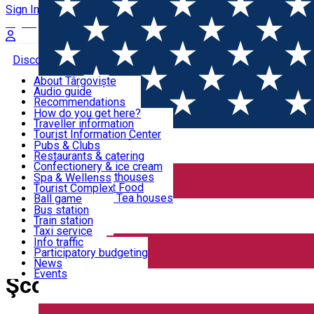
Sign In
Sign Up Free
Discover Târgoviște
About Târgoviște
Audio guide
Useful information!
Recommendations
Parks & Zoo
How do you get here?
Church & monasteries
Traveller information
Accommodation & Food
Art & culture
Tourist Information Center
Event organizers
Useful information for locals
Pubs & Clubs
Legends and stories
Community
Restaurants & catering
Activities
Târgoviște in pictures
Confectionery & ice cream
Hotels and guesthouses
Spa & Wellenss
Pizzerias & Fast Food
Tourist Complex
Transportation & Parking
Coffee places & Tea houses
Ball game
Swimming
Bus station
Sport clubs
Train station
We keep you informed!
Playgrounds
Taxi service
Rent a car
Info traffic
Home
School
Car wash
Participatory budgeting
Parking places
News
Events
Şcoli gimnaziale