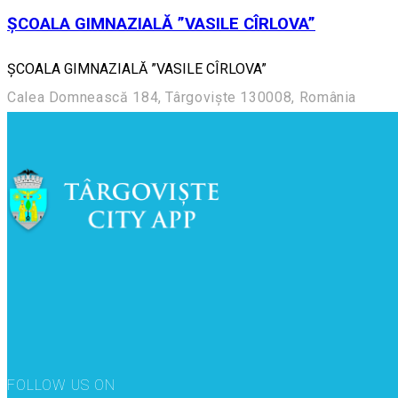
ȘCOALA GIMNAZIALĂ ”VASILE CÎRLOVA”
ȘCOALA GIMNAZIALĂ ”VASILE CÎRLOVA”
Calea Domnească 184, Târgoviște 130008, România
FOLLOW US ON