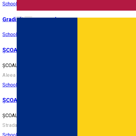
School
English
Gradinita carmen sylva
School
ȘCOALA GIMNAZIALĂ ”CORESI”
ȘCOALA GIMNAZIALĂ ”CORESI”
Aleea Trandafirilor 2, Târgoviște 130051, România
School
ȘCOALA GIMNAZIALĂ ”GRIGORE ALEXANDRESCU”
ȘCOALA GIMNAZIALĂ ”GRIGORE ALEXANDRESCU”
Strada Vasile Blendea, Târgoviște, România
School