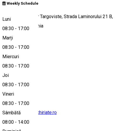
Weekly Schedule
Claunic Rent a Car Targoviste, Strada Laminorului 21 B,
Luni
Târgoviște, România
08:30
-
17:00
Marți
08:30
-
17:00
Hartă
Miercuri
08:30
-
17:00
Joi
0735352031
08:30
-
17:00
Vineri
08:30
-
17:00
rezervari@autoinchiriate.ro
Sâmbătă
08:00
-
14:00