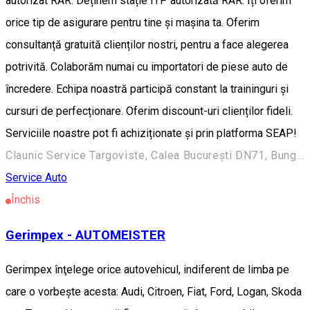
autorizat RAR. Deținem stație ITP autorizată RAR. Iți oferim
orice tip de asigurare pentru tine și mașina ta. Oferim
consultanță gratuită clienților nostri, pentru a face alegerea
potrivită. Colaborăm numai cu importatori de piese auto de
încredere. Echipa noastră participă constant la traininguri și
cursuri de perfecționare. Oferim discount-uri clienților fideli.
Serviciile noastre pot fi achiziționate și prin platforma SEAP!
Claunic Service Targoviste, Calea București DN71, Bungetu, 137497, România
Service Auto
Închis
Gerimpex - AUTOMEISTER
Gerimpex înţelege orice autovehicul, indiferent de limba pe
care o vorbeşte acesta: Audi, Citroen, Fiat, Ford, Logan, Skoda