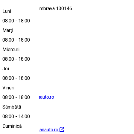
Roadman Auto Dumbrava 130146
Luni
08:00
-
18:00
Marți
Hartă
08:00
-
18:00
Miercuri
08:00
-
18:00
0767623626
Joi
08:00
-
18:00
Vineri
service@roadmanauto.ro
08:00
-
18:00
Sâmbătă
08:00
-
14:00
Duminică
http://www.roadmanauto.ro