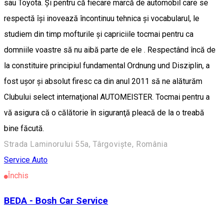
sau Toyota. Şi pentru că fiecare marcă de automobil care se
respectă îşi inovează încontinuu tehnica şi vocabularul, le
studiem din timp mofturile şi capriciile tocmai pentru ca
domniile voastre să nu aibă parte de ele . Respectând încă de
la constituire principiul fundamental Ordnung und Disziplin, a
fost uşor şi absolut firesc ca din anul 2011 să ne alăturăm
Clubului select internaţional AUTOMEISTER. Tocmai pentru a
vă asigura că o călătorie în siguranţă pleacă de la o treabă
bine făcută.
Strada Laminorului 55a, Târgoviște, România
Service Auto
Închis
BEDA - Bosh Car Service