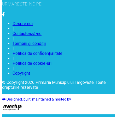
URMĂREȘTE-NE PE
Despre noi
|
Contactează-ne
|
Termeni și condiții
|
Politica de confidențialitate
|
Politica de cookie-uri
|
Copyright
© Copyright 2026 Primăria Municipiului Târgoviște. Toate
drepturile rezervate
❤️ Designed, built, maintained & hosted by