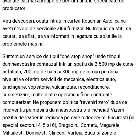
avariate cat mai aproape de performantele specificate de
producator.
Veti descoperi, odata intrati in curtea Roadman Auto, ca nu
aveti nevoie de serviciile altui furnizor. Nu trebuie sa stiti, sa
cautati, sa aflati, sa va informati in legatura cu solutiile la
problemele masinii.
Suntem un service de tipul "one stop shop" unde timpul
dumneavoastra conteaza! Intr-un spatiu de 2 500 mp de curte
asfaltata, 700 mp de hala si 300 mp de birouri pe doua
niveluri va oferim servicii de mecanica, electrica auto,
tinichigerie, vopsitorie, vulcanizare, reconditionare,
cosmetizare, multe dintre operatiuni fiind controlate
computerizat. Ne propunem politica "reveniri zero" dupa ce
interventia pe masina dumneavoastra s-a incheiat! Vizam
pozitia de leader in regiunea pe care o deservim: Bucuresti (in
special sectorul 4, 5 si 6), Bragadiru, Cornetu, Magurele,
Mihailesti, Domnesti, Clinceni, Varteju, Buda si zonele