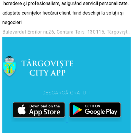
încredere și profesionalism, asigurând servicii personalizate,
adaptate cerințelor fiecărui client, fiind deschiși la soluții și
negocieri.
Bulevardul Eroilor nr.26, Centura Teis. 130115, Târgoviște, Dâmbovița
DESCARCĂ GRATUIT