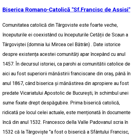
Biserica Romano-Catolică "Sf.Francisc de Assisi"
Comunitatea catolică din Târgoviste este foarte veche,
începuturile ei coexistând cu începuturile Cetății de Scaun a
Târgoviștei (domnia lui Mircea cel Bătrân) . Date istorice
despre existența acestei comunități apar începând cu anul
1457. În decursul istoriei, ca parohi ai comunitătii catolice de
aici au fost superiorii mănăstirii franciscane din oraș, până în
anul 1867, când biserica și mănăstirea din apropiere au fost
predate Vicariatului Apostolic de București, în schimbul unei
sume fixate drept despăgubire. Prima biserică catolică,
ridicată pe locul celei actuale, este menționată în documente
încă din anul 1532. Francesco della Valle Padovanul scria în
1532 că la Târgoviște "a fost o biserică a Sfântului Francisc,