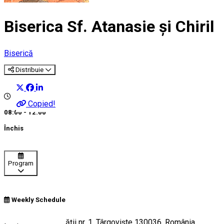
Biserica Sf. Atanasie şi Chiril
Biserică
Distribuie
Copied!
08:00 - 12:00
Închis
Program
Weekly Schedule
Cetății Strada Cetăţii nr. 1, Târgoviște 130036, România