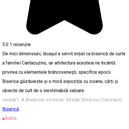
5.0
1 recenzie
De mici dimensiuni, lăcașul a servit inițial ca biserică de curte
a familiei Cantacuzino, iar arhitectura acesteia ne încântă
privirea cu elementele brâncovenești, specifice epocii.
Biserica găzduieste și o mică expoziție cu icoane, cărți și
obiecte de cult de o inestimabilă valoare.
strada I. A.Bratescu Voinesti Strada Stolnicul Constantin Cantacuzino nr. 4, Târgoviște 130015, România
Biserică
Închis