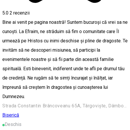
5.0
2
recenzii
Bine ai venit pe pagina noastră! Suntem bucuroși că vrei sa ne
cunoști. La Efraim, ne străduim să fim o comunitate care Îl
urmează pe Hristos cu inimi deschise și pline de dragoste. Te
invităm să ne descoperi misiunea, să participi la
evenimentele noastre și să fii parte din această familie
spirituală. Esti binevenit, indiferent unde te afli pe drumul tău
de credință. Ne rugăm să te simți încurajat și înălțat, iar
împreună să creștem în dragostea și cunoașterea lui
Dumnezeu.
Strada Constantin Brâncoveanu 65A, Târgoviște, Dâmbovița.
Biserică
Deschis