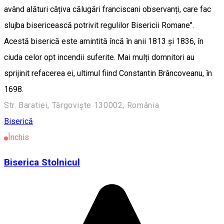
având alături câțiva călugări franciscani observanți, care fac
slujba bisericească potrivit regulilor Bisericii Romane".
Acestă biserică este amintită încă în anii 1813 și 1836, în
ciuda celor opt incendii suferite. Mai mulți domnitori au
sprijinit refacerea ei, ultimul fiind Constantin Brâncoveanu, în
1698.
Str. Baratiei, Târgoviște 130002, România
Biserică
Închis
Biserica Stolnicul