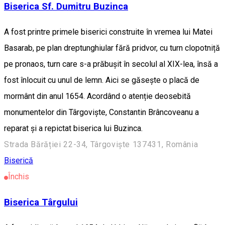
Biserica Sf. Dumitru Buzinca
A fost printre primele biserici construite în vremea lui Matei
Basarab, pe plan dreptunghiular fără pridvor, cu turn clopotniță
pe pronaos, turn care s-a prăbușit în secolul al XIX-lea, însă a
fost înlocuit cu unul de lemn. Aici se găsește o placă de
mormânt din anul 1654. Acordând o atenție deosebită
monumentelor din Târgoviște, Constantin Brâncoveanu a
reparat și a repictat biserica lui Buzinca.
Strada Bărăției 22-34, Târgoviște 137431, România
Biserică
Închis
Biserica Târgului