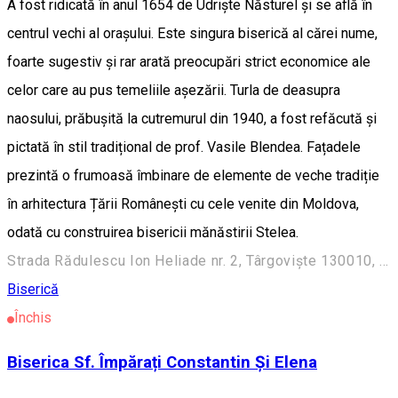
A fost ridicată în anul 1654 de Udriște Năsturel și se află în
centrul vechi al orașului. Este singura biserică al cărei nume,
foarte sugestiv și rar arată preocupări strict economice ale
celor care au pus temeliile așezării. Turla de deasupra
naosului, prăbușită la cutremurul din 1940, a fost refăcută și
pictată în stil tradițional de prof. Vasile Blendea. Fațadele
prezintă o frumoasă îmbinare de elemente de veche tradiție
în arhitectura Țării Românești cu cele venite din Moldova,
odată cu construirea bisericii mănăstirii Stelea.
Strada Rădulescu Ion Heliade nr. 2, Târgoviște 130010, România
Biserică
Închis
Biserica Sf. Împărați Constantin Și Elena