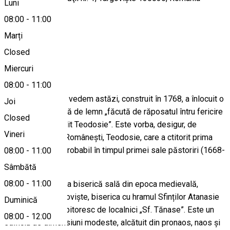
Luni
08:00
-
11:00
Marți
Hartă
Closed
Despre
Miercuri
08:00
-
11:00
Lăcașul pe care îl vedem astăzi, construit în 1768, a înlocuit o
Joi
mai veche biserică de lemn „făcută de răposatul întru fericire
Closed
părintele mitropolit Teodosie”. Este vorba, desigur, de
Vineri
mitropolitul Țării Românești, Teodosie, care a ctitorit prima
biserică de aici, probabil în timpul primei sale păstoriri (1668-
08:00
-
11:00
1672).
Sâmbătă
08:00
-
11:00
Considerată ultima biserică sală din epoca medievală,
construită în Târgoviște, biserica cu hramul Sfinților Atanasie
Duminică
și Chiril e numită pitoresc de localnici „Sf. Tănase”. Este un
08:00
-
12:00
edificiu de dimensiuni modeste, alcătuit din pronaos, naos și