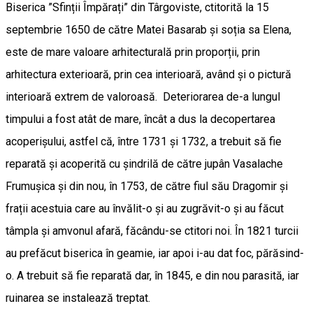
Biserica ”Sfinții Împărați” din Târgoviste, ctitorită la 15
septembrie 1650 de către Matei Basarab şi soția sa Elena,
este de mare valoare arhitecturală prin proporții, prin
arhitectura exterioară, prin cea interioară, având și o pictură
interioară extrem de valoroasă. Deteriorarea de-a lungul
timpului a fost atât de mare, încât a dus la decopertarea
acoperișului, astfel că, între 1731 și 1732, a trebuit să fie
reparată și acoperită cu șindrilă de către jupân Vasalache
Frumușica și din nou, în 1753, de către fiul său Dragomir și
frații acestuia care au învălit-o și au zugrăvit-o și au făcut
tâmpla și amvonul afară, făcându-se ctitori noi. În 1821 turcii
au prefăcut biserica în geamie, iar apoi i-au dat foc, părăsind-
o. A trebuit să fie reparată dar, în 1845, e din nou parasită, iar
ruinarea se instalează treptat.