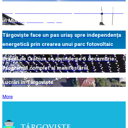
Campanie de colectare a deșeurilor voluminoase
în Municipiul Târgoviște
Târgoviște face un pas uriaș spre independența
energetică prin crearea unui parc fotovoltaic
Bradul de Crăciun se aprinde pe 5 decembrie.
Programul complet al manifestării!
Lucrări în Târgoviște
More