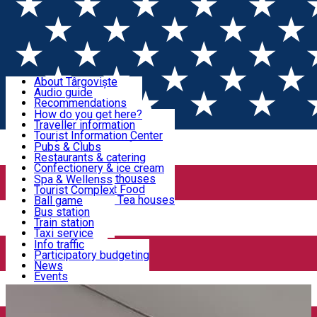
Sign In
Sign Up Free
Discover Târgoviște
About Târgoviște
Audio guide
Useful information!
Recommendations
Parks & Zoo
How do you get here?
Church & monasteries
Traveller information
Accommodation & Food
Art & culture
Tourist Information Center
Event organizers
Useful information for locals
Pubs & Clubs
Legends and stories
Community
Restaurants & catering
Activities
Târgoviște in pictures
Confectionery & ice cream
Hotels and guesthouses
Spa & Wellenss
Pizzerias & Fast Food
Tourist Complex
Transportation & Parking
Coffee places & Tea houses
Ball game
Swimming
Bus station
Sport clubs
Train station
We keep you informed!
Playgrounds
Taxi service
Rent a car
Info traffic
Home
Târgoviște City Hall News
Nou punct de
Car wash
Participatory budgeting
Parking places
News
încasare a taxelor și impozitelor locale, în Târgoviște
Events