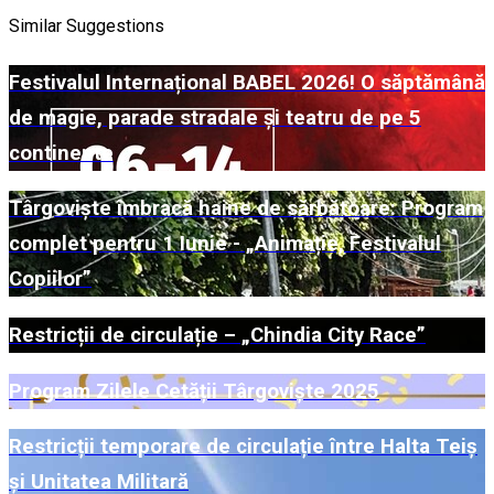
Similar Suggestions
Festivalul Internațional BABEL 2026! O săptămână
de magie, parade stradale și teatru de pe 5
continente
Târgoviște îmbracă haine de sărbătoare: Program
complet pentru 1 Iunie - „Animație, Festivalul
Copiilor”
Restricții de circulație – „Chindia City Race”
Program Zilele Cetății Târgoviște 2025
Restricții temporare de circulație între Halta Teiș
și Unitatea Militară