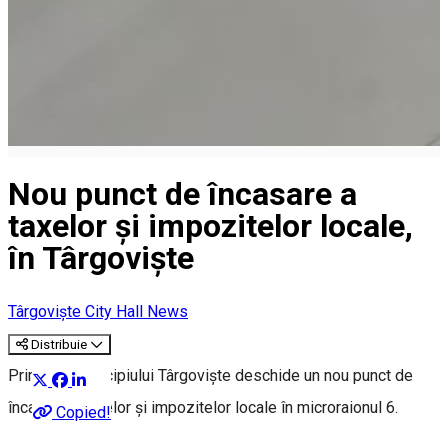
Nou punct de încasare a
taxelor și impozitelor locale,
în Târgoviște
Târgoviște City Hall News
Distribuie
Primăria Municipiului Târgoviște deschide un nou punct de
încasare a taxelor și impozitelor locale în microraionul 6.
Copied!