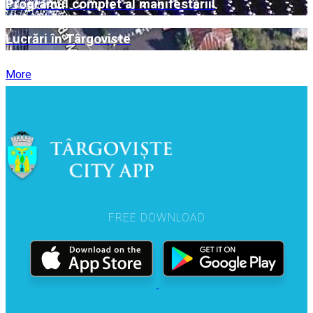
Programul complet al manifestării!
Lucrări în Târgoviște
More
FREE DOWNLOAD