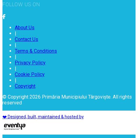
FOLLOW US ON
About Us
|
Contact Us
|
Terms & Conditions
|
Privacy Policy
|
Cookie Policy
|
Copyright
© Copyright 2026 Primăria Municipiului Târgoviște. All rights
reserved
❤️ Designed, built, maintained & hosted by