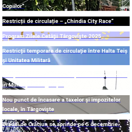
Copiilor”
Restricții de circulație – „Chindia City Race”
Program Zilele Cetății Târgoviște 2025
Restricții temporare de circulație între Halta Teiș
și Unitatea Militară
Campanie de colectare a deșeurilor voluminoase
în Municipiul Târgoviște
Nou punct de încasare a taxelor și impozitelor
locale, în Târgoviște
Bradul de Crăciun se aprinde pe 5 decembrie.