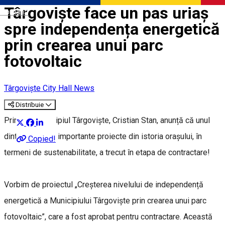
Târgoviște face un pas uriaș
Română
spre independența energetică
prin crearea unui parc
fotovoltaic
Târgoviște City Hall News
Distribuie
Primarul municipiul Târgoviște, Cristian Stan, anunță că unul
dintre cele mai importante proiecte din istoria orașului, în
Copied!
termeni de sustenabilitate, a trecut în etapa de contractare!
Vorbim de proiectul „Creșterea nivelului de independență
energetică a Municipiului Târgoviște prin crearea unui parc
fotovoltaic”, care a fost aprobat pentru contractare. Această