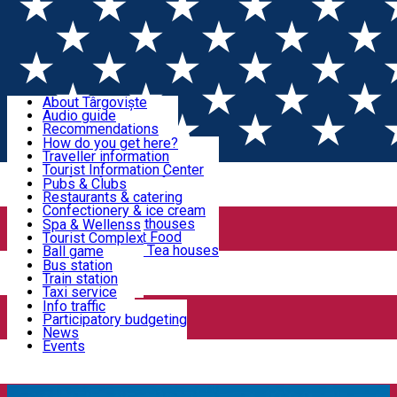
Sign In
Sign Up Free
Discover Târgoviște
About Târgoviște
Audio guide
Useful information!
Recommendations
Parks & Zoo
How do you get here?
Church & monasteries
Traveller information
Accommodation & Food
Art & culture
Tourist Information Center
Event organizers
Useful information for locals
Pubs & Clubs
Legends and stories
Community
Restaurants & catering
Activities
Târgoviște in pictures
Confectionery & ice cream
Hotels and guesthouses
Spa & Wellenss
Pizzerias & Fast Food
Tourist Complex
Transportation & Parking
Coffee places & Tea houses
Ball game
Swimming
Bus station
Sport clubs
Train station
We keep you informed!
Playgrounds
Taxi service
Rent a car
Info traffic
Home
Târgoviște City Hall News
Târgoviște face un
Car wash
Participatory budgeting
Parking places
News
pas uriaș spre independența energetică prin crearea unui parc
Events
fotovoltaic