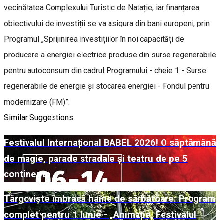
vecinătatea Complexului Turistic de Natație, iar finanțarea
obiectivului de investiții se va asigura din bani europeni, prin
Programul „Sprijinirea investițiilor în noi capacități de
producere a energiei electrice produse din surse regenerabile
pentru autoconsum din cadrul Programului - cheie 1 - Surse
regenerabile de energie și stocarea energiei - Fondul pentru
modernizare (FM)”.
Similar Suggestions
Festivalul Internațional BABEL 2026! O săptămână
de magie, parade stradale și teatru de pe 5
continente
Târgoviște îmbracă haine de sărbătoare: Program
complet pentru 1 Iunie - „Animație, Festivalul