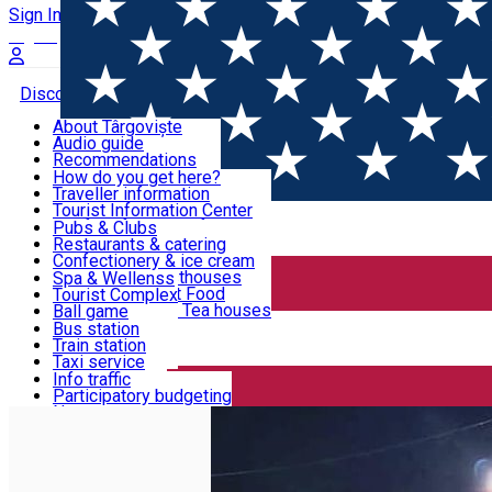
Sign In
Sign Up Free
Discover Târgoviște
About Târgoviște
Audio guide
Useful information!
Recommendations
Parks & Zoo
How do you get here?
Church & monasteries
Traveller information
Accommodation & Food
Art & culture
Tourist Information Center
Event organizers
Useful information for locals
Pubs & Clubs
Legends and stories
Community
Restaurants & catering
Activities
Târgoviște in pictures
Confectionery & ice cream
Hotels and guesthouses
Spa & Wellenss
Pizzerias & Fast Food
Tourist Complex
Transportation & Parking
Coffee places & Tea houses
Ball game
Swimming
Bus station
Sport clubs
Train station
We keep you informed!
Playgrounds
Taxi service
Rent a car
Info traffic
Home
Târgoviște City Hall News
Acțiune de dezinsecție
Car wash
Participatory budgeting
Parking places
News
Events