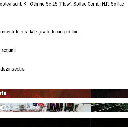
estea sunt: K - Othrine Sc 25 (Flow), Solfac Combi N.F., Solfac
iamentele stradale și alte locuri publice.
acțiunii.
 dezinsecție.
nte
or”