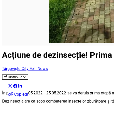
Română
Acțiune de dezinsecție! Prima 
Târgoviște City Hall News
Distribuie
În perioada 09.05.2022 - 25.05.2022 se va derula prima etapă a 
Copied!
Dezinsecția are ca scop combaterea insectelor zburătoare și târâ