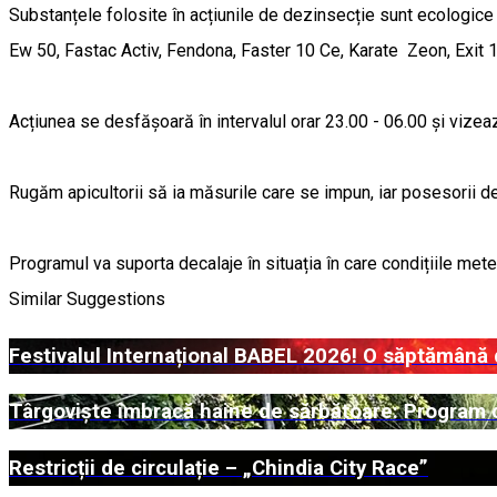
Substanțele folosite în acțiunile de dezinsecție sunt ecologice 
Ew 50, Fastac Activ, Fendona, Faster 10 Ce, Karate Zeon, Exit 
Acțiunea se desfășoară în intervalul orar 23.00 - 06.00 și vizează
Rugăm apicultorii să ia măsurile care se impun, iar posesorii d
Programul va suporta decalaje în situația în care condițiile met
Similar Suggestions
Festivalul Internațional BABEL 2026! O săptămână 
Târgoviște îmbracă haine de sărbătoare: Program co
Restricții de circulație – „Chindia City Race”