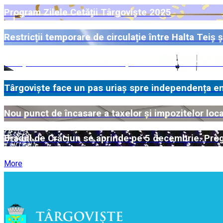
Program Zilele Cetății Târgoviște 2025
Restricții temporare de circulație între Halta Teiș ș
Campanie de colectare a deșeurilor voluminoase î
Târgoviște face un pas uriaș spre independența ene
Nou punct de încasare a taxelor și impozitelor loca
Bradul de Crăciun se aprinde pe 5 decembrie. Prog
More