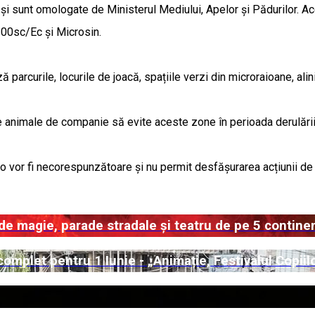
și sunt omologate de Ministerul Mediului, Apelor și Pădurilor. Ac
100sc/Ec și Microsin.
 parcurile, locurile de joacă, spațiile verzi din microraioane, alin
e animale de companie să evite aceste zone în perioada derulării 
eo vor fi necorespunzătoare și nu permit desfășurarea acțiunii de
de magie, parade stradale și teatru de pe 5 contine
mplet pentru 1 Iunie - „Animație, Festivalul Copiil