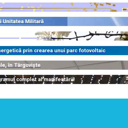
i Unitatea Militară
n Municipiul Târgoviște
rgetică prin crearea unui parc fotovoltaic
le, în Târgoviște
ramul complet al manifestării!